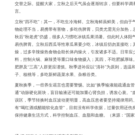
交替之际。提醒大家，立秋之后天气虽会逐渐转凉，但要科学调
言。
立秋“四不吃”：其一，不吃生冷海鲜。立秋海鲜虽鲜美，但由于
物处理不当，易携带有害物，多吃伤脾胃，贝类尤需充分加热，
秋后“秋老虎”仍盛，很多人习惯吃冰镇瓜果消暑。但此时人体阳
易伤脾胃。立秋后西瓜等性寒瓜果要少吃，冰镇后切勿直接吃；
燥，过多辛辣燥热食物会助长体内燥火，引发诸多不适。日常应
料，控制火锅、麻辣烫等重口味食物摄入；其四，不吃肥腻厚味
肥胖及“三高”人群更应谨慎。秋季进补应以“清补”为原则，选
子、核桃等，多吃新鲜蔬菜水果、杂粮谷类。
夏秋换季，一些养生谣言也需要警惕。比如“换季输液能疏通血管、
通”动脉硬化斑块，盲目输液还可能加重心肾负担，诱发心衰。“
误区，季节转换时血压波动更明显，高血压患者要坚持规律用药
有“喝红酒或醋能软化血管”，目前没有科学依据，过量饮用还伤
保持健康生活方式，科学控制血压、血脂和血糖。（来源：“国家