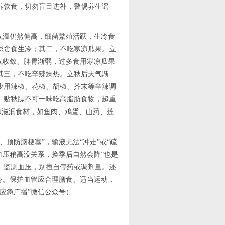
养饮食，切勿盲目进补，警惕养生谣
气温仍然偏高，细菌繁殖活跃，生冷食
忌贪食生冷；其二，不吃寒凉瓜果。立
气收敛、脾胃渐弱，过多食用寒凉瓜果
其三，不吃辛辣燥热。立秋后天气渐
少用辣椒、花椒、胡椒、芥末等辛辣调
。贴秋膘不可一味吃高脂肪食物，超重
温和滋润食材，如鱼肉、鸡蛋、山药、莲
预防脑梗塞”，输液无法“冲走”或“疏
血压稍高没关系，换季后自然会降”也是
、监测血压，别擅自停药或调剂量。还
身。保护血管应合理膳食、适当运动，
应急广播”微信公众号）