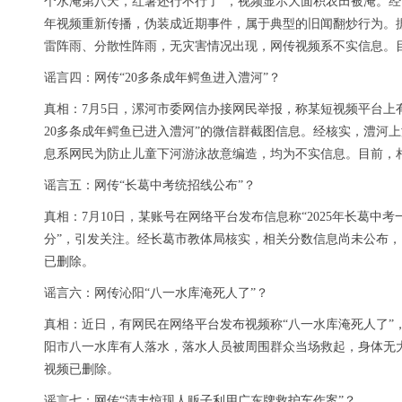
个水淹第八天，红薯还行不行了”，视频显示大面积农田被淹。
年视频重新传播，伪装成近期事件，属于典型的旧闻翻炒行为。据了
雷阵雨、分散性阵雨，无灾害情况出现，网传视频系不实信息。
谣言四：网传“20多条成年鳄鱼进入澧河”？
真相：7月5日，漯河市委网信办接网民举报，称某短视频平台上
20多条成年鳄鱼已进入澧河”的微信群截图信息。经核实，澧河上
息系网民为防止儿童下河游泳故意编造，均为不实信息。目前，
谣言五：网传“长葛中考统招线公布”？
真相：7月10日，某账号在网络平台发布信息称“2025年长葛中考一高
分”，引发关注。经长葛市教体局核实，相关分数信息尚未公布
已删除。
谣言六：网传沁阳“八一水库淹死人了”？
真相：近日，有网民在网络平台发布视频称“八一水库淹死人了”
阳市八一水库有人落水，落水人员被周围群众当场救起，身体无
视频已删除。
谣言七：网传“清丰惊现人贩子利用广东牌救护车作案”？