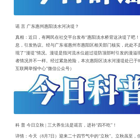
谣 言 广东惠州惠阳淡水河决堤？
真相：近日，有网民在社交平台发布“惠阳淡水桥背这决堤了吧！
息，引发热议。经与广东省惠州市惠阳区相关部门核实，此处不是
现了“漫堤”情况。漫堤是指河流水位超过堤防顶部时引发的漫溢
者情况并不一样。经过紧急抢险，本次惠阳区淡水河漫堤处已于8
互联网举报中心”微信公众号）
科 普 今日立秋 | 三大养生法是谣言，进补“四不吃”！
详情：今天（8月7日）迎来二十四节气中的“立秋”。立秋虽至