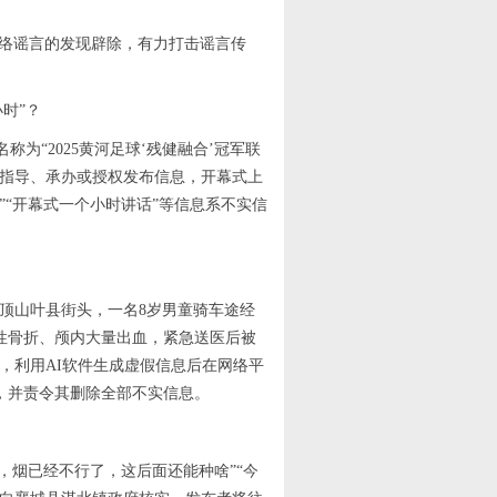
网络谣言的发现辟除，有力打击谣言传
时”？
名称为“2025黄河足球‘残健融合’冠军联
与指导、承办或授权发布信息，开幕式上
”“开幕式一个小时讲话”等信息系不实信
平顶山叶县街头，一名8岁男童骑车途经
性骨折、颅内大量出血，紧急送医后被
，利用AI软件生成虚假信息后在网络平
，并责令其删除全部不实信息。
，烟已经不行了，这后面还能种啥”“今