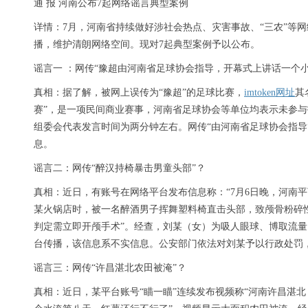
通 报 河南公布7起网络谣言典型案例
详情：7月，河南省持续做好涉社会热点、灾害事故、“三农”等
播，维护清朗网络空间。现对7起典型案例予以公布。
谣言一 ：网传“豫超由河南省足球协会指导，开幕式上讲话一个小
真相：据了解，被网上误传为“豫超”的足球比赛，
imtoken网址
其
赛”，是一项民间商业赛事，河南省足球协会等单位均表示未参
组委会代表发言时间为两分钟左右。网传“由河南省足球协会指导
息。
谣言二：网传“醉汉持椅暴击男童头部”？
真相：近日，有账号在网络平台发布信息称：“7月6日晚，河南
某火锅店时，被一名醉酒男子挥舞塑料椅直击头部，致颅骨粉碎
判定需立即开颅手术”。经查，刘某（女）为吸人眼球、博取流量
台传播，该信息系不实信息。公安部门依法对刘某予以行政处罚
谣言三：网传“许昌湛北农田被淹”？
真相：近日，某平台账号“瞄一瞄”连续发布视频称“河南许昌湛北