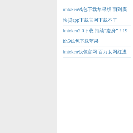
imtoken钱包下载苹果版 雨到底
下多大？什么原因导致的？还要
快贷app下载官网下载不了
下多久？三问河南
imtoken2.0下载 持续“瘦身”！19
家券商裁撤43个营业网点
hh5钱包下载苹果
imtoken钱包官网 百万女网红遭
AI换脸造谣：正收集证据，准备
起诉