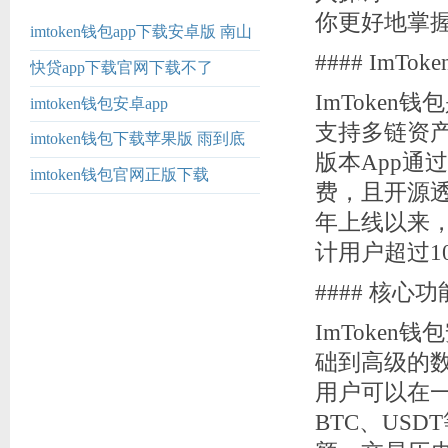
你更好地掌
imtoken钱包app下载安卓版 南山
#### ImT
二外教师贺新国：支教三载，跨
快贷app下载官网下载不了
越山海的“点
ImToke
imtoken钱包安卓app
支持多链资
imtoken钱包下载苹果版 雨到底
版本App通过G
下多大？什么原因导致的？还要
imtoken钱包官网正版下载
费，且开源透
下多久？三问河南
年上线以来，
计用户超过1
#### 核心
ImToke
础到高级的
用户可以在一
BTC、US