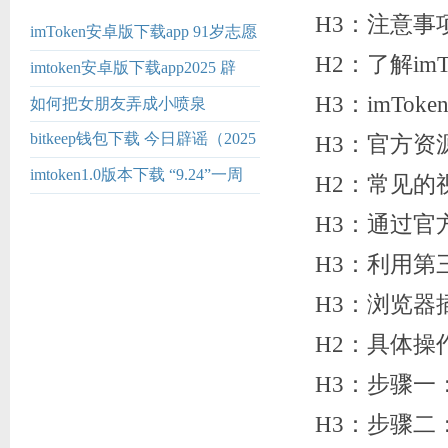
H3：注意事
imToken安卓版下载app 91岁志愿
军老兵在沈阳抗美援朝烈士陵园
H2：了解im
imtoken安卓版下载app2025 辟
高唱：雄赳
谣！不存在“吉林商务管理学院”
H3：imTo
如何把女朋友弄成小喷泉
bitkeep钱包下载 今日辟谣（2025
H3：官方资
年8月8日）
imtoken1.0版本下载 “9.24”一周
H2：常见的
年！A股十大变化，一图看懂&
H3：通过官
H3：利用第
H3：浏览器
H2：具体操
H3：步骤一
H3：步骤二