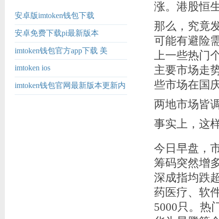
涨。港股恒生
安卓版imtoken钱包下载
那么，究竟
安卓免费下载pi最新版本
可能有避险
imtoken钱包官方app下载 美
上一些热门
团：“一个差评一天白干”等骑手
imtoken ios
主要市场走
爆款卖惨视频多
些市场在国
imtoken钱包官网最新版本更新内
容
两地市场皆
事实上，这样
今日早盘，
筹码突然增多
深成指均跌超
药医疗、软
5000只。