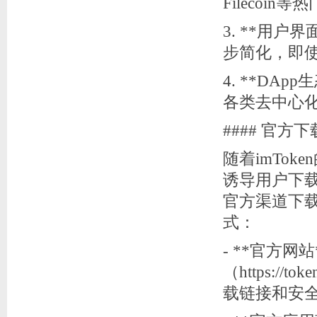
Filecoi
3. **用
步简化，即
4. **DA
各类去中心化
#### 官方
随着imTo
诱导用户下
官方渠道下载
式：
- **官方网
（https:
载链接和安