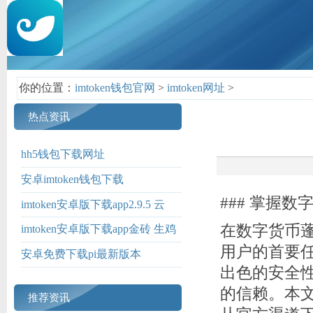
你的位置：
imtoken钱包官网
>
imtoken网址
>
热点资讯
hh5钱包下载网址
安卓imtoken钱包下载
### 掌握数
imtoken安卓版下载app2.9.5 云
南：国防教育点燃边疆爱国戍边
在数字货币
imtoken安卓版下载app金砖 生鸡
热情
蛋更有营养？
用户的首要任
安卓免费下载pi最新版本
出色的安全
的信赖。本文
推荐资讯