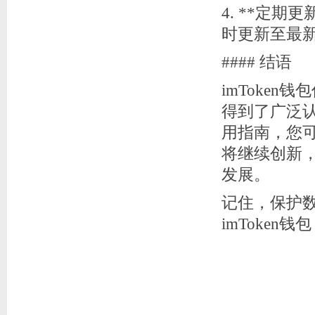
4. **定期
时更新至最
#### 结语
imToke
得到了广泛
用指南，您可
将继续创新
发展。
记住，保护
imToken钱